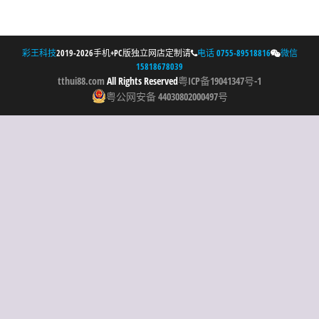
彩王科技
2019-2026手机+PC版独立网店定制请
电话 0755-89518816
微信


15818678039
tthui88.com
All Rights Reserved
粤ICP备19041347号-1
粤公网安备 44030802000497号