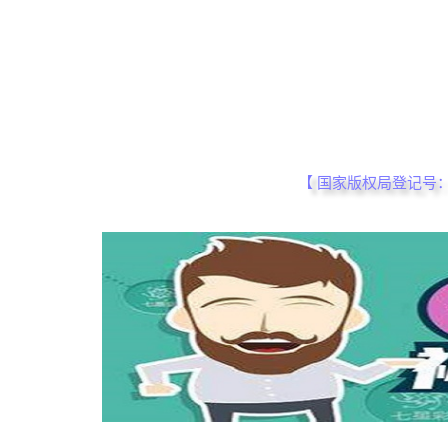
我的帐户
【 国家版权局登记号：