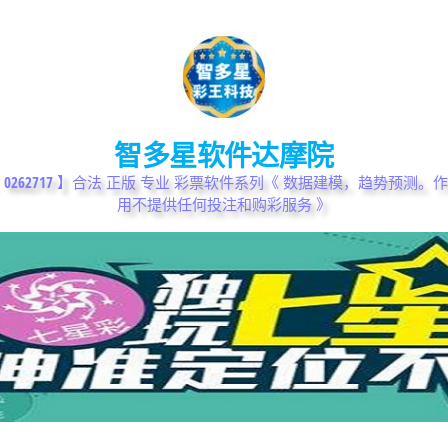
智多星软件达摩院
0262717 】合法 正版 专业 彩票软件系列《 数据建模，趋势预测
用不提供任何投注和购彩服务 》