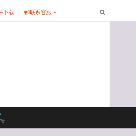
件下载
联系客服

9
7号