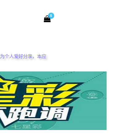
0
。作为个人爱好分享，本应