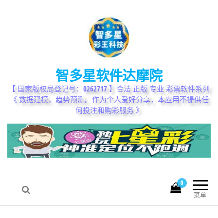
智多星软件达摩院
【 国家版权局登记号：0262717 】合法 正版 专业 彩票软件系列
《 数据建模，趋势预测。作为个人爱好分享，本应用不提供任
何投注和购彩服务 》
0
我的帐户
菜单