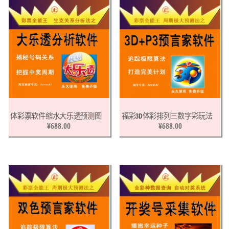
体彩票软件缩水大乐透预测图
福彩3D体彩排列三数字彩玩法
表解析
AI预测
¥
688.00
¥
688.00