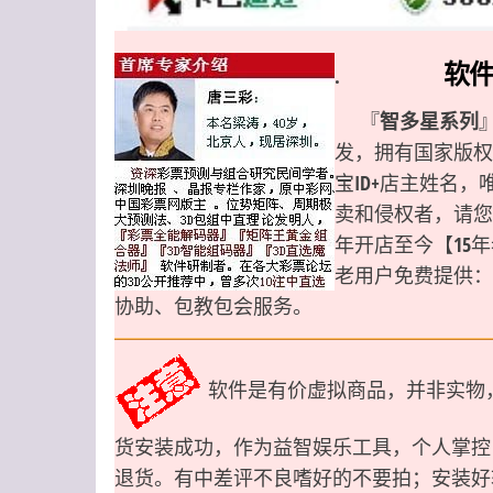
软
.
『
智多星系列
发，拥有国家版权号2
宝ID+店主姓名
卖和侵权者，请您立
年开店至今【15
老用户免费提供：
协助、包教包会服务。
软件是有价虚拟商品，并非实物
货安装成功，作为益智娱乐工具，个人掌控
退货。有中差评不良嗜好的不要拍；安装好