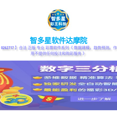
智多星软件达摩院
0262717 】合法 正版 专业 彩票软件系列《 数据建模，趋势预测
用不提供任何投注和购彩服务 》