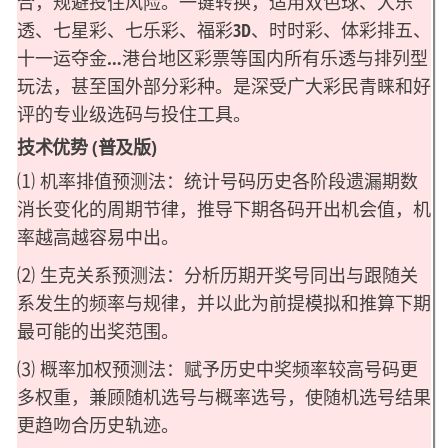
合，规避投住风险。一键转换，适用双色球、大乐
透、七星彩、七乐彩、福彩3D、时时彩、体彩排五、
十一运夺金…港台地区彩票等国内所有乐透与排列型
玩法，甚至国外部分彩种。是深受广大彩民青睐和好
评的专业级选码与投住工具。
技术优势 (普及版)
⑴ 机率排值预测法：统计号码历史各阶段遗漏期数
消长变化的周期节律，推导下期各码开出机会值，机
率越高越容易中出。
⑵ 生克关系预测法：分析历期开奖号同出与跟随关
系发生的频率与规律，并以此为前提模拟和推算下期
最可能的出奖范围。
⑶ 概率加权预测法：赋予历史中奖频率较高号码更
多权重，兼顾随机选号与概率选号，使随机选号结果
更趋吻合历史轨迹。