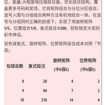
位，能最.大程度地压缩投住量，优化投住结构，覆
盖更多号码和奖项。它将矩阵组合与分位分区组合，
选号入围与分组组合两种方法有机地结合一体。在选
号与分组同时正确的前提下，实现了用旋转矩阵
1/5，位置组合1/8，复式投住1/200，轻松锁定大奖的
彩市神话。
双色球复式、旋转矩阵、位势矩阵投住成本对照『节
选』
旋转矩阵
位势矩阵
包球总数
复式投注
(中6保5)
(中6保5)
8
28
4
2
9
84
7
2
10
210
14
4