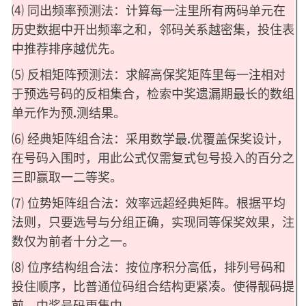
⑷ 同出频率预测法：计算每一注里所有两码单元在
历史数据中开出频率之和，邻码关系越密集，投住表
中推荐排序越优先。
⑸ 反相矩阵预测法：求解高保奖矩阵里每一注相对
于预选号码的反相集合，检索中奖遗漏期最长的数组
单元作为预.测结果。
⑹ 经典矩阵组合法：采用数学最.优覆盖保奖设计，
在号码入围时，用此公式仅需复式包号投入的百分之
三即赢取一二等奖。
⑺ 位势矩阵组合法：效率远超经典矩阵。根据平均
法则，只要选号与分组正确，实现同等保奖效果，注
数仅为前者十分之一。
⑻ 位序结构组合法：按位序积分高低，排列号码和
投住顺序，比普通位码组合结构更紧凑。使得靓码提
前，中奖号码更集中。