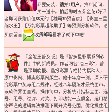
都要安装，
请拍
2用户
。推广期间，
买一送十。拍后即时五朵金花+好评
者即可获赠价值
88元
的
〖
雄霸3D预言家
〗
〖
彩皇三星
缩水王
〗
〖
万能彩票超级助手
〗
等预测分析软件。请
买家留言
收货邮箱
看准了就下单吧！
『全能王普及版』是『智多星彩票系列软
件』中的新成员。作者网名“唐三彩”，曾
是深圳晚报、晶报彩票专栏特约撰稿人，
原中彩网、博奥彩票网版主。他十年磨一剑，深入研
究彩票中奖与组合规律，经过八年砺练才最终面市。
该软件界面直观，操作简单，分析统计指标全面、选
号、组号、过滤、对奖、打印功能一应俱全。运用精
密严谨的逻辑算法推测下期开奖号范围，优化投住组