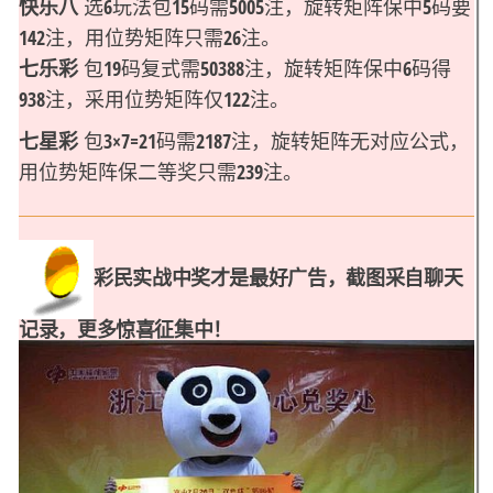
快乐八
选6玩法包15码需5005注，旋转矩阵保中5码要
142注，用位势矩阵只需26注。
七乐彩
包19码复式需50388注，旋转矩阵保中6码得
938注，采用位势矩阵仅122注。
七星彩
包3×7=21码需2187注，旋转矩阵无对应公式，
用位势矩阵保二等奖只需239注。
彩民实战中奖才是最好广告，截图采自聊天
记录，更
多惊喜征集中！