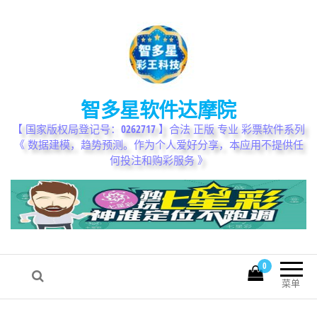
智多星软件达摩院
【 国家版权局登记号：0262717 】合法 正版 专业 彩票软件系列
《 数据建模，趋势预测。作为个人爱好分享，本应用不提供任
何投注和购彩服务 》
0
我的帐户
菜单