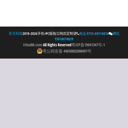
彩王科技
2019-2026手机+PC版独立网店定制请
电话 0755-89518816
微信


15818678039
tthui88.com
All Rights Reserved
粤ICP备19041347号-1
粤公网安备 44030802000497号